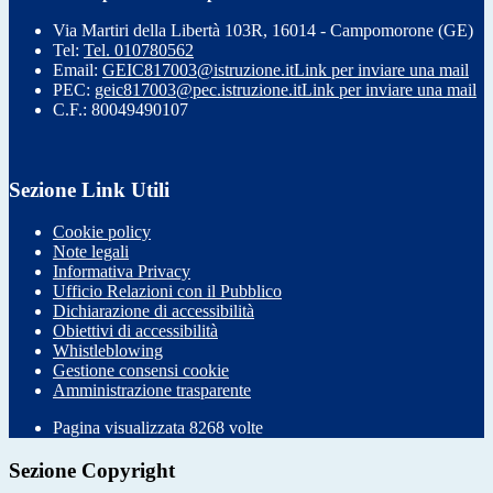
Via Martiri della Libertà 103R, 16014 - Campomorone (GE)
Tel:
Tel. 010780562
Email:
GEIC817003@istruzione.it
Link per inviare una mail
PEC:
geic817003@pec.istruzione.it
Link per inviare una mail
C.F.: 80049490107
Sezione Link Utili
Cookie policy
Note legali
Informativa Privacy
Ufficio Relazioni con il Pubblico
Dichiarazione di accessibilità
Obiettivi di accessibilità
Whistleblowing
Gestione consensi cookie
Amministrazione trasparente
Pagina visualizzata
8268
volte
Sezione Copyright