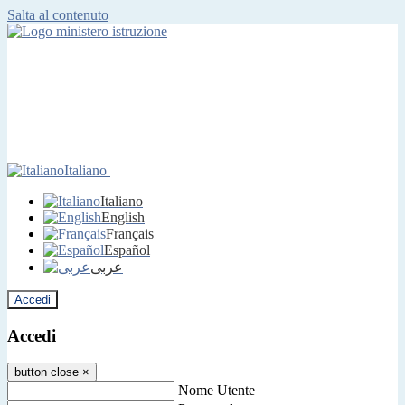
Salta al contenuto
Italiano
Italiano
English
Français
Español
عربى
Accedi
Accedi
button close
×
Nome Utente