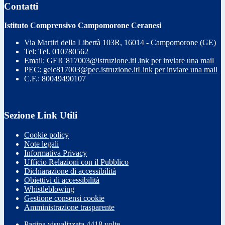
Contatti
Istituto Comprensivo Campomorone Ceranesi
Via Martiri della Libertà 103R, 16014 - Campomorone (GE)
Tel:
Tel. 010780562
Email:
GEIC817003@istruzione.it
Link per inviare una mail
PEC:
geic817003@pec.istruzione.it
Link per inviare una mail
C.F.: 80049490107
Sezione Link Utili
Cookie policy
Note legali
Informativa Privacy
Ufficio Relazioni con il Pubblico
Dichiarazione di accessibilità
Obiettivi di accessibilità
Whistleblowing
Gestione consensi cookie
Amministrazione trasparente
Pagina visualizzata
4418
volte