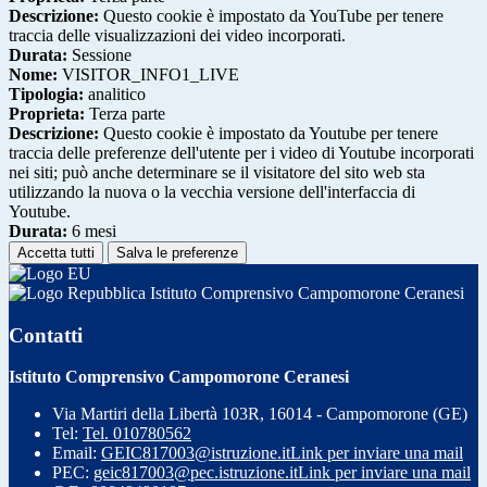
Descrizione:
Questo cookie è impostato da YouTube per tenere
traccia delle visualizzazioni dei video incorporati.
Durata:
Sessione
Nome:
VISITOR_INFO1_LIVE
Tipologia:
analitico
Proprieta:
Terza parte
Descrizione:
Questo cookie è impostato da Youtube per tenere
traccia delle preferenze dell'utente per i video di Youtube incorporati
nei siti; può anche determinare se il visitatore del sito web sta
utilizzando la nuova o la vecchia versione dell'interfaccia di
Youtube.
Durata:
6 mesi
Accetta tutti
Salva le preferenze
Istituto Comprensivo Campomorone Ceranesi
Contatti
Istituto Comprensivo Campomorone Ceranesi
Via Martiri della Libertà 103R, 16014 - Campomorone (GE)
Tel:
Tel. 010780562
Email:
GEIC817003@istruzione.it
Link per inviare una mail
PEC:
geic817003@pec.istruzione.it
Link per inviare una mail