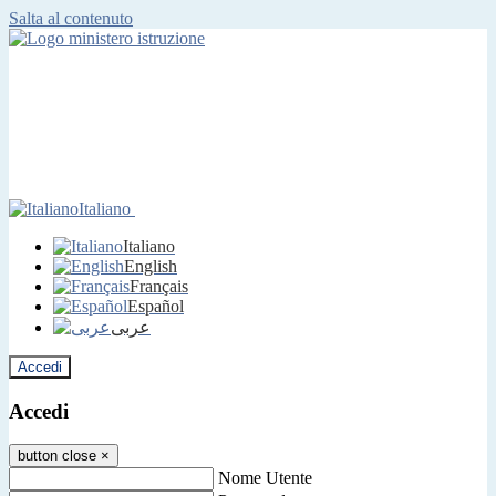
Salta al contenuto
Italiano
Italiano
English
Français
Español
عربى
Accedi
Accedi
button close
×
Nome Utente