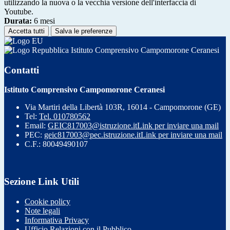
utilizzando la nuova o la vecchia versione dell'interfaccia di
Youtube.
Durata:
6 mesi
Accetta tutti
Salva le preferenze
Istituto Comprensivo Campomorone Ceranesi
Contatti
Istituto Comprensivo Campomorone Ceranesi
Via Martiri della Libertà 103R, 16014 - Campomorone (GE)
Tel:
Tel. 010780562
Email:
GEIC817003@istruzione.it
Link per inviare una mail
PEC:
geic817003@pec.istruzione.it
Link per inviare una mail
C.F.: 80049490107
Sezione Link Utili
Cookie policy
Note legali
Informativa Privacy
Ufficio Relazioni con il Pubblico