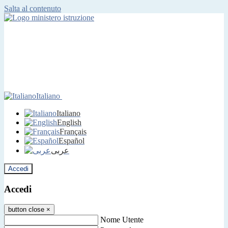
Salta al contenuto
Italiano
Italiano
English
Français
Español
عربى
Accedi
Accedi
button close
×
Nome Utente