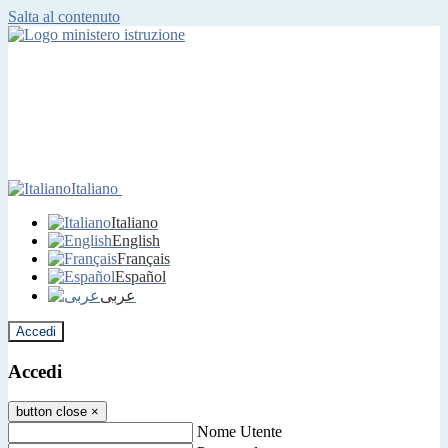
Salta al contenuto
Italiano
Italiano
English
Français
Español
عربى
Accedi
Accedi
button close
×
Nome Utente