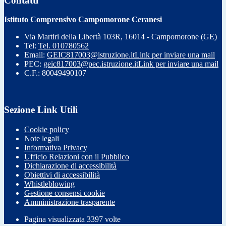
Contatti
Istituto Comprensivo Campomorone Ceranesi
Via Martiri della Libertà 103R, 16014 - Campomorone (GE)
Tel:
Tel. 010780562
Email:
GEIC817003@istruzione.it
Link per inviare una mail
PEC:
geic817003@pec.istruzione.it
Link per inviare una mail
C.F.: 80049490107
Sezione Link Utili
Cookie policy
Note legali
Informativa Privacy
Ufficio Relazioni con il Pubblico
Dichiarazione di accessibilità
Obiettivi di accessibilità
Whistleblowing
Gestione consensi cookie
Amministrazione trasparente
Pagina visualizzata
3397
volte