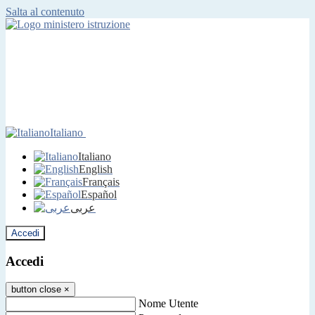
Salta al contenuto
Italiano
Italiano
English
Français
Español
عربى
Accedi
Accedi
button close
×
Nome Utente