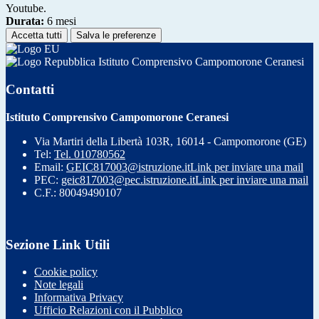
Youtube.
Durata:
6 mesi
Accetta tutti
Salva le preferenze
Istituto Comprensivo Campomorone Ceranesi
Contatti
Istituto Comprensivo Campomorone Ceranesi
Via Martiri della Libertà 103R, 16014 - Campomorone (GE)
Tel:
Tel. 010780562
Email:
GEIC817003@istruzione.it
Link per inviare una mail
PEC:
geic817003@pec.istruzione.it
Link per inviare una mail
C.F.: 80049490107
Sezione Link Utili
Cookie policy
Note legali
Informativa Privacy
Ufficio Relazioni con il Pubblico