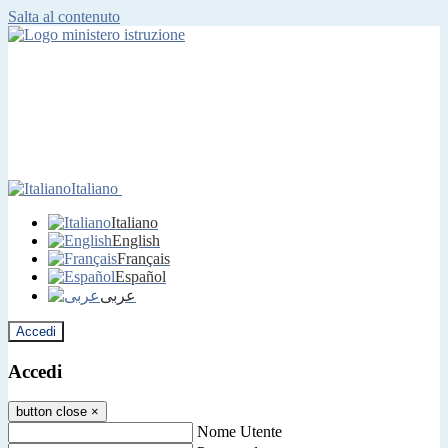
Salta al contenuto
Italiano
Italiano
English
Français
Español
عربى
Accedi
Accedi
button close
×
Nome Utente