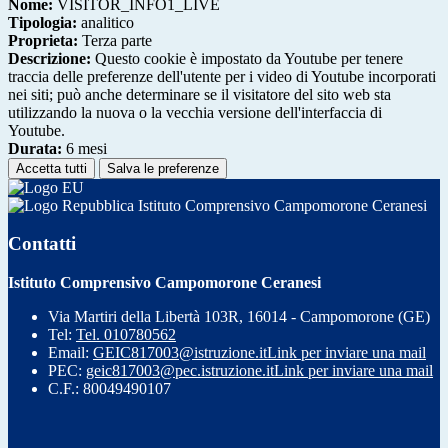
Nome:
VISITOR_INFO1_LIVE
Tipologia:
analitico
Proprieta:
Terza parte
Descrizione:
Questo cookie è impostato da Youtube per tenere
traccia delle preferenze dell'utente per i video di Youtube incorporati
nei siti; può anche determinare se il visitatore del sito web sta
utilizzando la nuova o la vecchia versione dell'interfaccia di
Youtube.
Durata:
6 mesi
Accetta tutti
Salva le preferenze
Istituto Comprensivo Campomorone Ceranesi
Contatti
Istituto Comprensivo Campomorone Ceranesi
Via Martiri della Libertà 103R, 16014 - Campomorone (GE)
Tel:
Tel. 010780562
Email:
GEIC817003@istruzione.it
Link per inviare una mail
PEC:
geic817003@pec.istruzione.it
Link per inviare una mail
C.F.: 80049490107