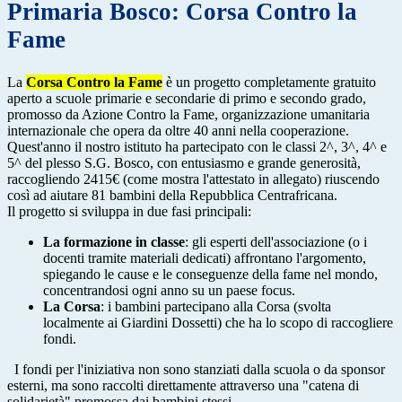
Primaria Bosco: Corsa Contro la
Fame
La
Corsa Contro la Fame
è un progetto completamente gratuito
aperto a scuole primarie e secondarie di primo e secondo grado,
promosso da Azione Contro la Fame, organizzazione umanitaria
internazionale che opera da oltre 40 anni nella cooperazione.
Quest'anno il nostro istituto ha partecipato con le classi 2^, 3^, 4^ e
5^ del plesso S.G. Bosco, con entusiasmo e grande generosità,
raccogliendo 2415€ (come mostra l'attestato in allegato) riuscendo
così ad aiutare 81 bambini della Repubblica Centrafricana.
Il progetto si sviluppa in due fasi principali:
La formazione in classe
: gli esperti dell'associazione (o i
docenti tramite materiali dedicati) affrontano l'argomento,
spiegando le cause e le conseguenze della fame nel mondo,
concentrandosi ogni anno su un paese focus.
La Corsa
: i bambini partecipano alla Corsa (svolta
localmente
ai Giardini Dossetti) che ha lo scopo di raccogliere
fondi.
I fondi per l'iniziativa non sono stanziati dalla scuola o da sponsor
esterni, ma sono raccolti direttamente attraverso una "catena di
solidarietà" promossa dai bambini stessi.