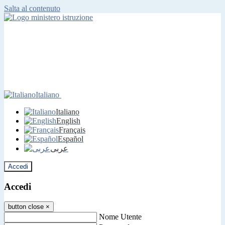
Salta al contenuto
Italiano
Italiano
English
Français
Español
عربى
Accedi
Accedi
button close
×
Nome Utente