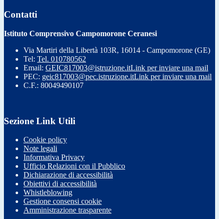
Contatti
Istituto Comprensivo Campomorone Ceranesi
Via Martiri della Libertà 103R, 16014 - Campomorone (GE)
Tel:
Tel. 010780562
Email:
GEIC817003@istruzione.it
Link per inviare una mail
PEC:
geic817003@pec.istruzione.it
Link per inviare una mail
C.F.: 80049490107
Sezione Link Utili
Cookie policy
Note legali
Informativa Privacy
Ufficio Relazioni con il Pubblico
Dichiarazione di accessibilità
Obiettivi di accessibilità
Whistleblowing
Gestione consensi cookie
Amministrazione trasparente