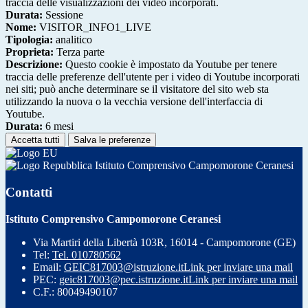
traccia delle visualizzazioni dei video incorporati.
Durata:
Sessione
Nome:
VISITOR_INFO1_LIVE
Tipologia:
analitico
Proprieta:
Terza parte
Descrizione:
Questo cookie è impostato da Youtube per tenere
traccia delle preferenze dell'utente per i video di Youtube incorporati
nei siti; può anche determinare se il visitatore del sito web sta
utilizzando la nuova o la vecchia versione dell'interfaccia di
Youtube.
Durata:
6 mesi
Accetta tutti
Salva le preferenze
Istituto Comprensivo Campomorone Ceranesi
Contatti
Istituto Comprensivo Campomorone Ceranesi
Via Martiri della Libertà 103R, 16014 - Campomorone (GE)
Tel:
Tel. 010780562
Email:
GEIC817003@istruzione.it
Link per inviare una mail
PEC:
geic817003@pec.istruzione.it
Link per inviare una mail
C.F.: 80049490107