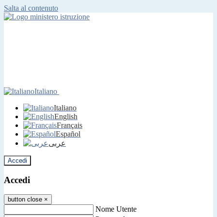
Salta al contenuto
Italiano
Italiano
English
Français
Español
عربى
Accedi
Accedi
button close
×
Nome Utente