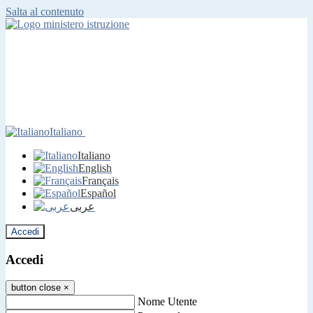
Salta al contenuto
Italiano
Italiano
English
Français
Español
عربى
Accedi
Accedi
button close
×
Nome Utente