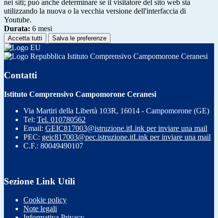
nei siti; può anche determinare se il visitatore del sito web sta
utilizzando la nuova o la vecchia versione dell'interfaccia di
Youtube.
Durata:
6 mesi
Accetta tutti
Salva le preferenze
Istituto Comprensivo Campomorone Ceranesi
Contatti
Istituto Comprensivo Campomorone Ceranesi
Via Martiri della Libertà 103R, 16014 - Campomorone (GE)
Tel:
Tel. 010780562
Email:
GEIC817003@istruzione.it
Link per inviare una mail
PEC:
geic817003@pec.istruzione.it
Link per inviare una mail
C.F.: 80049490107
Sezione Link Utili
Cookie policy
Note legali
Informativa Privacy