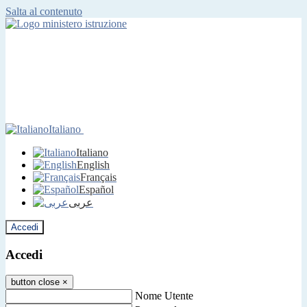
Salta al contenuto
Italiano
Italiano
English
Français
Español
عربى
Accedi
Accedi
button close
×
Nome Utente