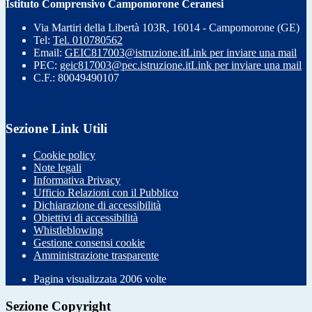
Istituto Comprensivo Campomorone Ceranesi
Via Martiri della Libertà 103R, 16014 - Campomorone (GE)
Tel:
Tel. 010780562
Email:
GEIC817003@istruzione.it
Link per inviare una mail
PEC:
geic817003@pec.istruzione.it
Link per inviare una mail
C.F.: 80049490107
Sezione Link Utili
Cookie policy
Note legali
Informativa Privacy
Ufficio Relazioni con il Pubblico
Dichiarazione di accessibilità
Obiettivi di accessibilità
Whistleblowing
Gestione consensi cookie
Amministrazione trasparente
Pagina visualizzata
2006
volte
Sezione Copyright