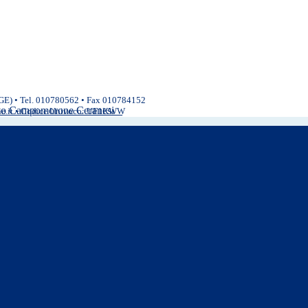
(GE) • Tel. 010780562 • Fax 010784152
ivo Campomorone Ceranesi
ne.it • Codice Univoco: UF1KWW