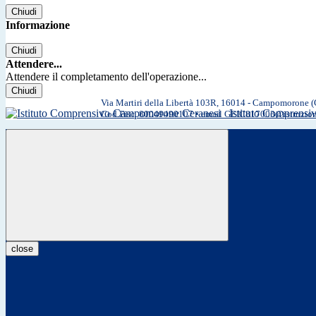
Chiudi
Informazione
Chiudi
Attendere...
Attendere il completamento dell'operazione...
Chiudi
Via Martiri della Libertà 103R, 16014 - Campomorone 
Istituto Comprens
Cod.Fisc. 80049490107 • email GEIC817003@istruzio
close