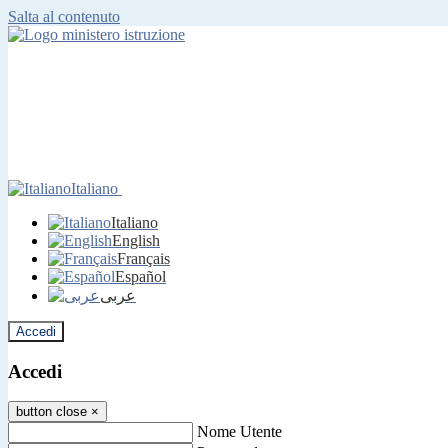
Salta al contenuto
Italiano
Italiano
English
Français
Español
عربى
Accedi
Accedi
button close
×
Nome Utente